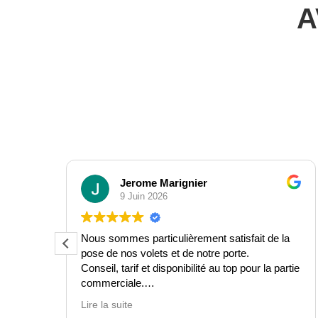
A
Johanna Ferrie
8 Juin 2026
t de la
Très satisfaite du travail des 3 techniciens de
Alliance France Fenêtres. Pose rapide et de
 la partie
qualité. Travail sérieux, prix très compétitif. Je
recommande sans hésiter.
ge
ipe