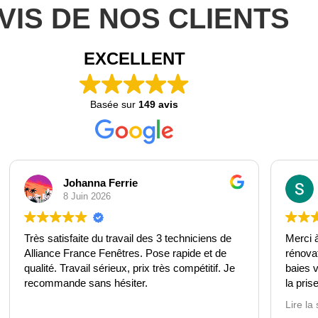
VIS DE NOS CLIENTS
EXCELLENT
Basée sur
149 avis
Stephane Arfi
29 Mai 2026
Merci à Alliance France Fenêtres pour la
Un serv
rénovation complète de toutes les fenêtres et
baies vitrées de notre résidence principale. De
Rien a 
la prise de rdv téléphonique jusqu’à la livraison
bâtimen
du chantier les équipes font preuve d’un grand
Tout c
Lire la suite
Lire la 
professionnalisme et d’une expertise technique
ma voi