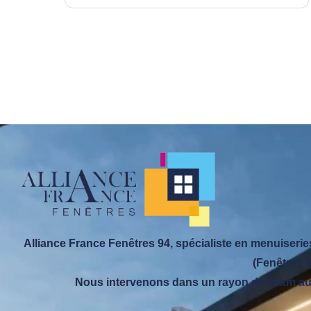
ons et
aucoup
 de la
Alliance France Fenêtres 94, spécialiste en menuiseries 
(Fenêtres 9
Nous intervenons dans un rayon de 40km aut