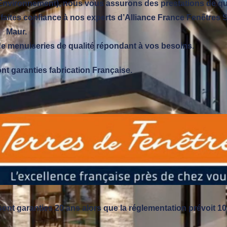
’Environnement), nous vous assurons des prestations de qua
 faites confiance à nos experts d’Alliance France Fenêtres S
Maur.
menuiseries de qualité répondant à vos besoins.
nt garanties fabrication Française.
ont garanties 20 ans alors que la réglementation prévoit 10