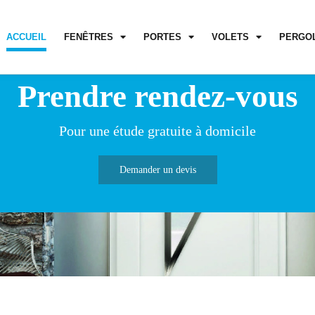
ACCUEIL
FENÊTRES
PORTES
VOLETS
PERGO
Prendre rendez-vous
Pour une étude gratuite à domicile
Demander un devis