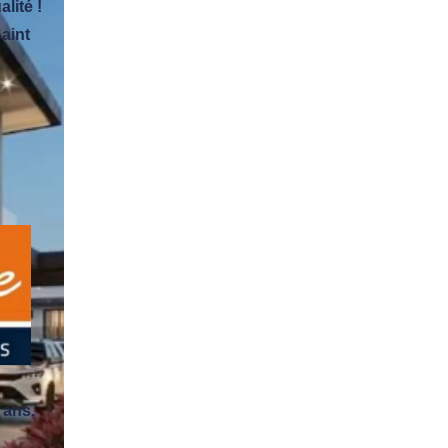
lité !
aint
 ans.