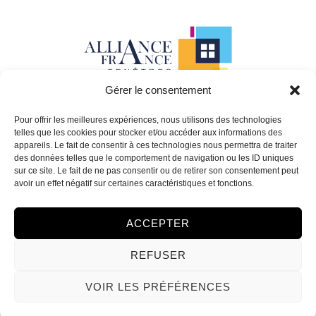
Gérer le consentement
Pour offrir les meilleures expériences, nous utilisons des technologies
39 rue des Remises, 94100 Saint-Maur-des-
telles que les cookies pour stocker et/ou accéder aux informations des
Fossés
appareils. Le fait de consentir à ces technologies nous permettra de traiter
01 48 75 09 32
des données telles que le comportement de navigation ou les ID uniques
sur ce site. Le fait de ne pas consentir ou de retirer son consentement peut
Mentions légales
avoir un effet négatif sur certaines caractéristiques et fonctions.
ACCEPTER
REFUSER
Fait avec ♥ par Agence MSV
VOIR LES PRÉFÉRENCES